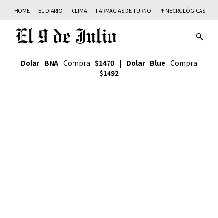
HOME
EL DIARIO
CLIMA
FARMACIAS DE TURNO
✟ NECROLÓGICAS
T
Dolar BNA
Compra
$1470
|
Dolar Blue
Compra
$1492