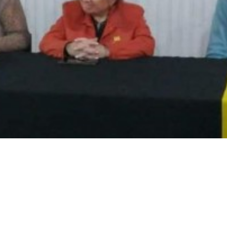
irme gratis
*
Requerido
*
de correo electrónico