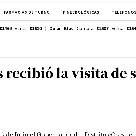
FARMACIAS DE TURNO
✟ NECROLÓGICAS
TELÉFONOS
$1469
Venta
$1520
|
Dolar Blue
Compra
$1507
Venta
$15
 recibió la visita d
 9 de Julio el Gobernador del Distrito «O» 5 de