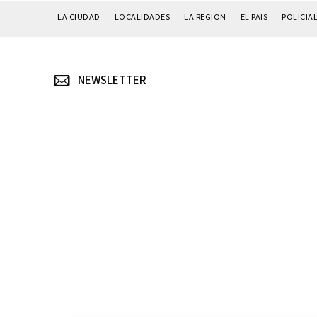
LA CIUDAD
LOCALIDADES
LA REGION
EL PAIS
POLICIA
NEWSLETTER