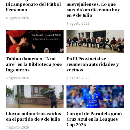
Bicampeonato del Fútbol
nuevejulienses. Lo que
Femenino
sucedió un día como hoy
en 9 de Julio
4 agosto 2026
7 agosto 2026
Tablao flamenco: “A mi
En El Provincial se
aire” en la Biblioteca José
reunieron autoridades y
Ingenieros
vecinos
6 agosto 2026
7 agosto 2026
Lluvia: milímetros caídos
Con gol de Paradela ganó
en el partido de 9 de Julio
Cruz Azul en la Leagues
Cup 2026
7 agosto 2026