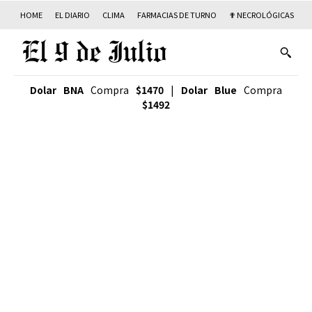
HOME
EL DIARIO
CLIMA
FARMACIAS DE TURNO
✟ NECROLÓGICAS
T
Dolar BNA
Compra
$1470
|
Dolar Blue
Compra
$1492