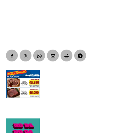
Suscribirme gratis
*
Dirección de correo electrónico
Nombre
Apellidos
Número de teléfono