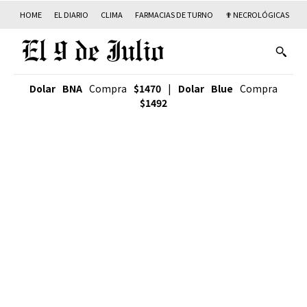
HOME
EL DIARIO
CLIMA
FARMACIAS DE TURNO
✟ NECROLÓGICAS
T
Dolar BNA
Compra
$1470
|
Dolar Blue
Compra
$1492