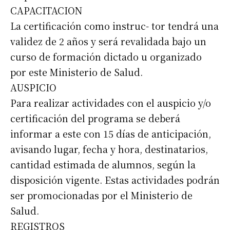
CAPACITACION
La certificación como instruc- tor tendrá una
validez de 2 años y será revalidada bajo un
Suscribirme gratis
curso de formación dictado u organizado
por este Ministerio de Salud.
*
Dirección de correo electrónico
AUSPICIO
Para realizar actividades con el auspicio y/o
Nombre
certificación del programa se deberá
informar a este con 15 días de anticipación,
avisando lugar, fecha y hora, destinatarios,
Apellidos
cantidad estimada de alumnos, según la
disposición vigente. Estas actividades podrán
Número de teléfono
ser promocionadas por el Ministerio de
Salud.
REGISTROS