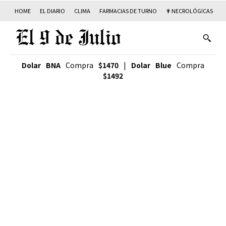
HOME
EL DIARIO
CLIMA
FARMACIAS DE TURNO
✟ NECROLÓGICAS
T
Dolar BNA
Compra
$1470
|
Dolar Blue
Compra
$1492