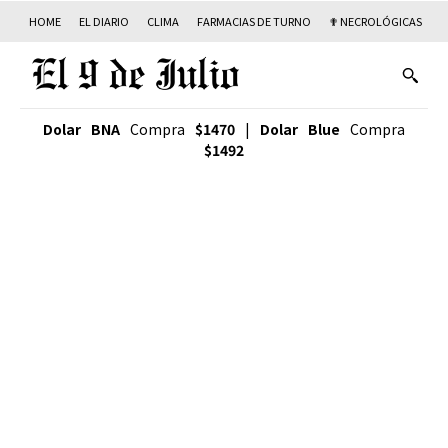
HOME
EL DIARIO
CLIMA
FARMACIAS DE TURNO
✟ NECROLÓGICAS
T
Dolar BNA
Compra
$1470
|
Dolar Blue
Compra
$1492