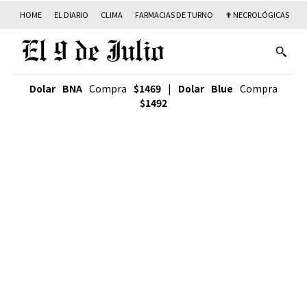
HOME
EL DIARIO
CLIMA
FARMACIAS DE TURNO
✟ NECROLÓGICAS
T
Dolar BNA
Compra
$1469
|
Dolar Blue
Compra
$1492