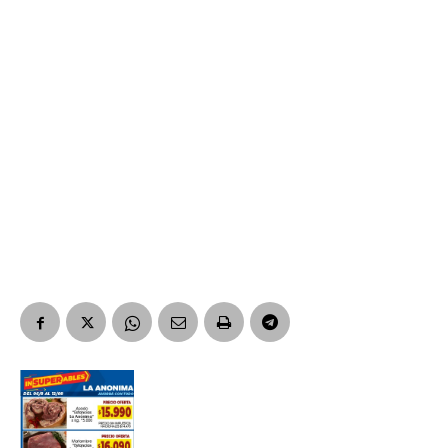
Suscribirme gratis
*
Dirección de correo electrónico
Nombre
Apellidos
Número de teléfono