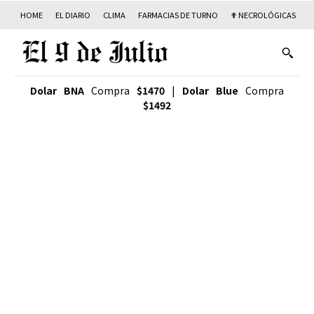
HOME
EL DIARIO
CLIMA
FARMACIAS DE TURNO
✟ NECROLÓGICAS
T
Dolar BNA
Compra
$1470
|
Dolar Blue
Compra
$1492