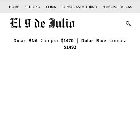
HOME
EL DIARIO
CLIMA
FARMACIAS DE TURNO
✟ NECROLÓGICAS
T
Dolar BNA
Compra
$1470
|
Dolar Blue
Compra
$1492