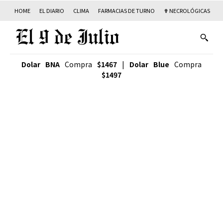
HOME
EL DIARIO
CLIMA
FARMACIAS DE TURNO
✟ NECROLÓGICAS
T
Dolar BNA
Compra
$1467
|
Dolar Blue
Compra
$1497