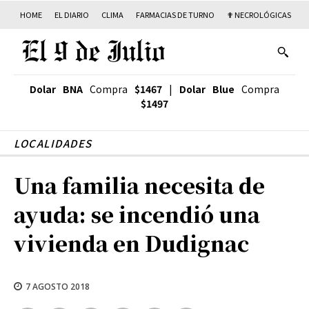
HOME
EL DIARIO
CLIMA
FARMACIAS DE TURNO
✟ NECROLÓGICAS
T
Dolar BNA
Compra
$1467
|
Dolar Blue
Compra
$1497
LOCALIDADES
Una familia necesita de
ayuda: se incendió una
vivienda en Dudignac
7 AGOSTO 2018