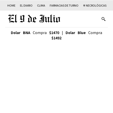
HOME
EL DIARIO
CLIMA
FARMACIAS DE TURNO
✟ NECROLÓGICAS
T
Dolar BNA
Compra
$1470
|
Dolar Blue
Compra
$1492