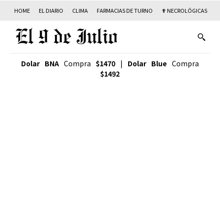
HOME
EL DIARIO
CLIMA
FARMACIAS DE TURNO
✟ NECROLÓGICAS
T
Dolar BNA
Compra
$1470
|
Dolar Blue
Compra
$1492