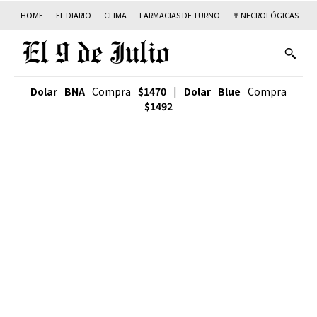
HOME
EL DIARIO
CLIMA
FARMACIAS DE TURNO
✟ NECROLÓGICAS
T
Dolar BNA
Compra
$1470
|
Dolar Blue
Compra
$1492