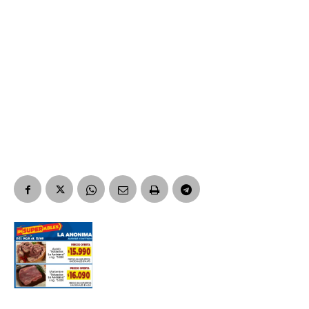
Suscribirme gratis
*
Dirección de correo electrónico
Nombre
Apellidos
Número de teléfono