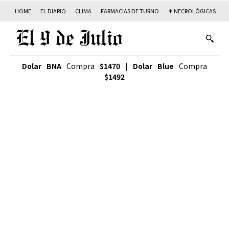
HOME
EL DIARIO
CLIMA
FARMACIAS DE TURNO
✟ NECROLÓGICAS
T
Dolar BNA
Compra
$1470
|
Dolar Blue
Compra
$1492