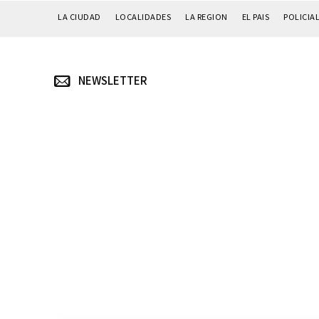
LA CIUDAD
LOCALIDADES
LA REGION
EL PAIS
POLICIA
NEWSLETTER