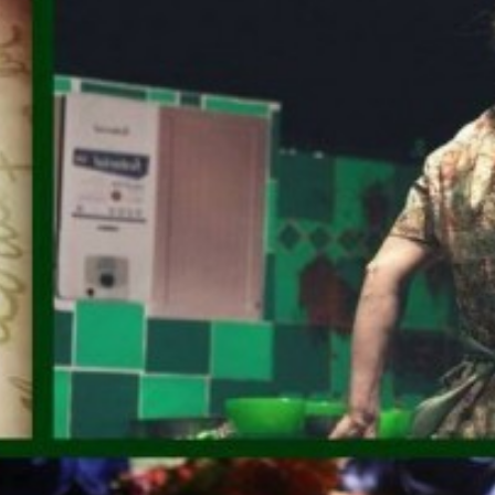
irme gratis
*
Requerido
*
de correo electrónico