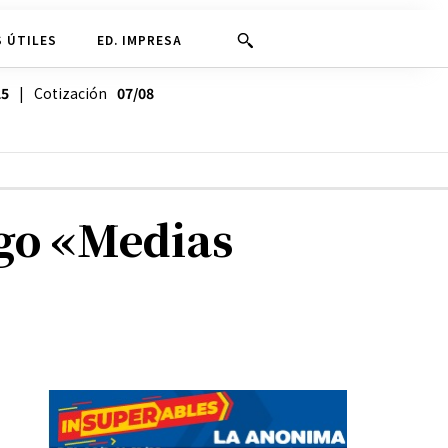
 ÚTILES
ED. IMPRESA
25
| Cotización
07/08
go «Medias