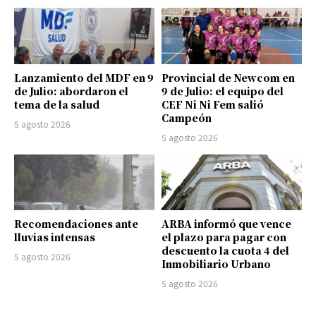
Lanzamiento del MDF en 9
Provincial de Newcom en
de Julio: abordaron el
9 de Julio: el equipo del
tema de la salud
CEF Ni Ni Fem salió
Campeón
5 agosto 2026
5 agosto 2026
Recomendaciones ante
ARBA informó que vence
lluvias intensas
el plazo para pagar con
descuento la cuota 4 del
5 agosto 2026
Inmobiliario Urbano
5 agosto 2026