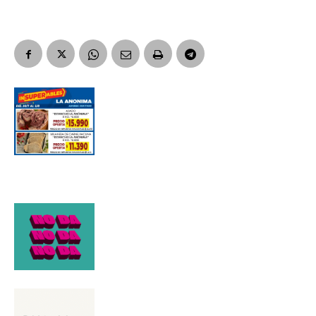
Suscribirme gratis
*
Dirección de correo electrónico
Nombre
Apellidos
Número de teléfono