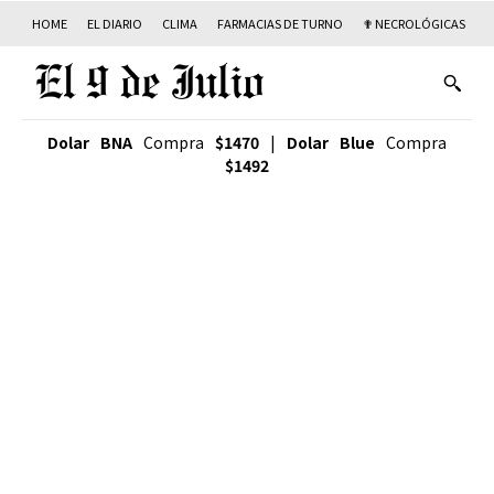
HOME
EL DIARIO
CLIMA
FARMACIAS DE TURNO
✟ NECROLÓGICAS
T
Dolar BNA
Compra
$1470
|
Dolar Blue
Compra
$1492