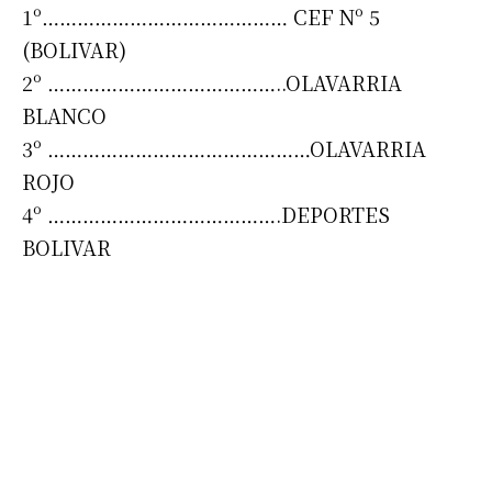
1º…………………………………… CEF Nº 5
(BOLIVAR)
2º …………………………………..OLAVARRIA
BLANCO
3º ………………………………………OLAVARRIA
Suscribirme gratis
ROJO
4º ………………………………….DEPORTES
BOLIVAR
*
Dirección de correo electrónico
Nombre
Apellidos
Número de teléfono