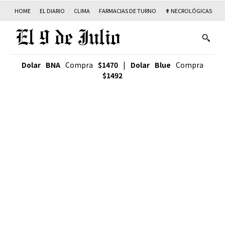
HOME
EL DIARIO
CLIMA
FARMACIAS DE TURNO
✟ NECROLÓGICAS
T
Dolar BNA
Compra
$1470
|
Dolar Blue
Compra
$1492