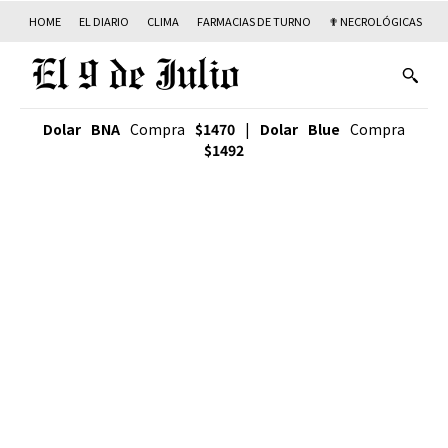
HOME
EL DIARIO
CLIMA
FARMACIAS DE TURNO
✟ NECROLÓGICAS
T
Dolar BNA
Compra
$1470
|
Dolar Blue
Compra
$1492