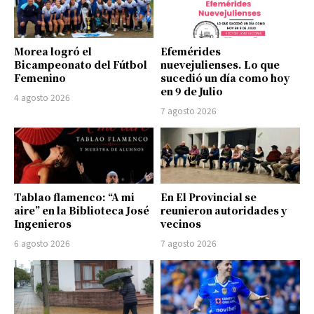
Morea logró el
Efemérides
Bicampeonato del Fútbol
nuevejulienses. Lo que
Femenino
sucedió un día como hoy
en 9 de Julio
4 agosto 2026
7 agosto 2026
Tablao flamenco: “A mi
En El Provincial se
aire” en la Biblioteca José
reunieron autoridades y
Ingenieros
vecinos
6 agosto 2026
7 agosto 2026