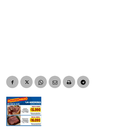
Suscribirme gratis
*
Dirección de correo electrónico
Nombre
Apellidos
Número de teléfono