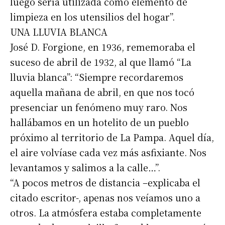
luego sería utilizada como elemento de
limpieza en los utensilios del hogar”.
UNA LLUVIA BLANCA
José D. Forgione, en 1936, rememoraba el
suceso de abril de 1932, al que llamó “La
lluvia blanca”: “Siempre recordaremos
aquella mañana de abril, en que nos tocó
Suscribirme gratis
presenciar un fenómeno muy raro. Nos
hallábamos en un hotelito de un pueblo
*
Dirección de correo electrónico
próximo al territorio de La Pampa. Aquel día,
el aire volvíase cada vez más asfixiante. Nos
Nombre
levantamos y salimos a la calle…”.
“A pocos metros de distancia –explicaba el
Apellidos
citado escritor-, apenas nos veíamos uno a
otros. La atmósfera estaba completamente