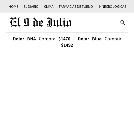
HOME
EL DIARIO
CLIMA
FARMACIAS DE TURNO
✟ NECROLÓGICAS
T
Dolar BNA
Compra
$1470
|
Dolar Blue
Compra
$1492