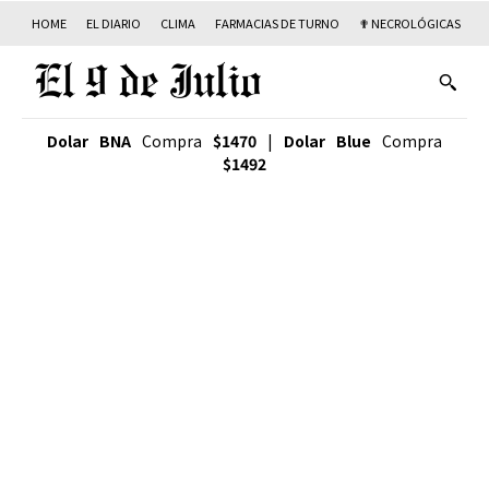
HOME
EL DIARIO
CLIMA
FARMACIAS DE TURNO
✟ NECROLÓGICAS
T
Dolar BNA
Compra
$1470
|
Dolar Blue
Compra
$1492