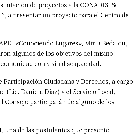
esentación de proyectos a la CONADIS. Se
Ti, a presentar un proyecto para el Centro de
FAPDI «Conociendo Lugares», Mirta Bedatou,
aron algunos de los objetivos del mismo:
a comunidad con y sin discapacidad.
irme gratis
*
Requerido
 de Participación Ciudadana y Derechos, a cargo
*
de correo electrónico
 (Lic. Daniela Díaz) y el Servicio Local,
 Consejo participarán de alguno de los
, una de las postulantes que presentó