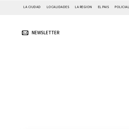
LA CIUDAD
LOCALIDADES
LA REGION
EL PAIS
POLICIA
NEWSLETTER