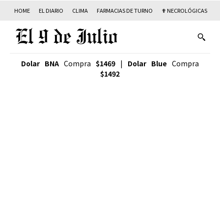
HOME
EL DIARIO
CLIMA
FARMACIAS DE TURNO
✟ NECROLÓGICAS
T
Dolar BNA
Compra
$1469
|
Dolar Blue
Compra
$1492