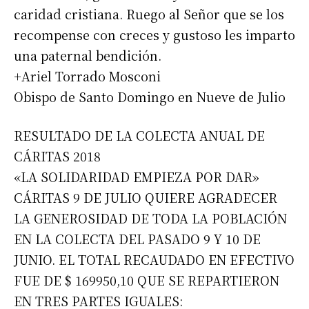
caridad cristiana. Ruego al Señor que se los
recompense con creces y gustoso les imparto
*
Dirección de correo electrónico
una paternal bendición.
+Ariel Torrado Mosconi
Nombre
Obispo de Santo Domingo en Nueve de Julio
Apellidos
RESULTADO DE LA COLECTA ANUAL DE
CÁRITAS 2018
Número de teléfono
«LA SOLIDARIDAD EMPIEZA POR DAR»
CÁRITAS 9 DE JULIO QUIERE AGRADECER
LA GENEROSIDAD DE TODA LA POBLACIÓN
EN LA COLECTA DEL PASADO 9 Y 10 DE
JUNIO. EL TOTAL RECAUDADO EN EFECTIVO
FUE DE $ 169950,10 QUE SE REPARTIERON
EN TRES PARTES IGUALES: