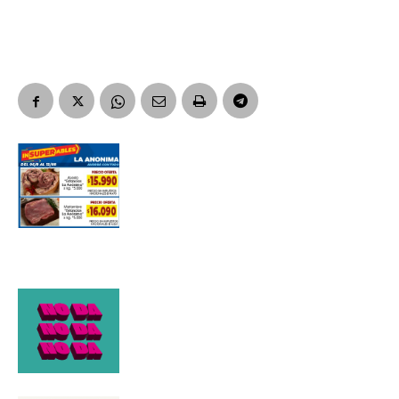
Suscribirme gratis
*
Dirección de correo electrónico
Nombre
Apellidos
Número de teléfono