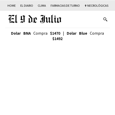
HOME
EL DIARIO
CLIMA
FARMACIAS DE TURNO
✟ NECROLÓGICAS
T
Dolar BNA
Compra
$1470
|
Dolar Blue
Compra
$1492