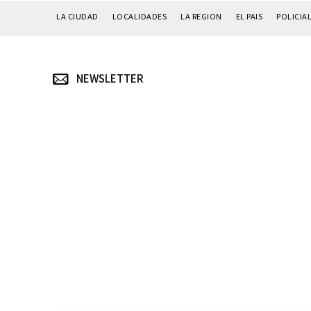
LA CIUDAD
LOCALIDADES
LA REGION
EL PAIS
POLICIA
NEWSLETTER