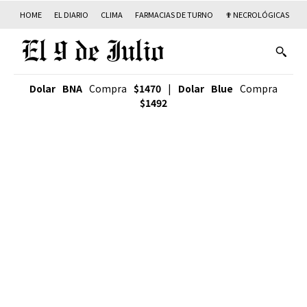
HOME
EL DIARIO
CLIMA
FARMACIAS DE TURNO
✟ NECROLÓGICAS
T
Dolar BNA
Compra
$1470
|
Dolar Blue
Compra
$1492