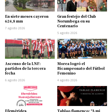
En siete meses cayeron
Gran festejo del Club
624,8 mm
Norumbega en su
Centenario
7 agosto 2026
5 agosto 2026
Ascenso de la LNF:
Morea logró el
partidos de la tercera
Bicampeonato del Fútbol
fecha
Femenino
6 agosto 2026
4 agosto 2026
Efemérides
Tablao flamenco: “A mi