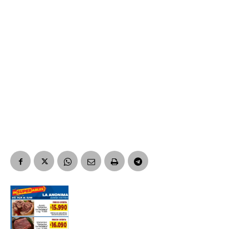
Suscribirme gratis
*
Dirección de correo electrónico
Nombre
Apellidos
Número de teléfono