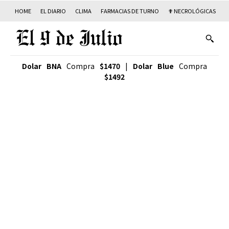
HOME
EL DIARIO
CLIMA
FARMACIAS DE TURNO
✟ NECROLÓGICAS
T
Dolar BNA
Compra
$1470
|
Dolar Blue
Compra
$1492