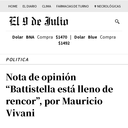
HOME
EL DIARIO
CLIMA
FARMACIAS DE TURNO
✟ NECROLÓGICAS
T
Dolar BNA
Compra
$1470
|
Dolar Blue
Compra
$1492
POLITICA
Nota de opinión
“Battistella está lleno de
rencor”, por Mauricio
Vivani