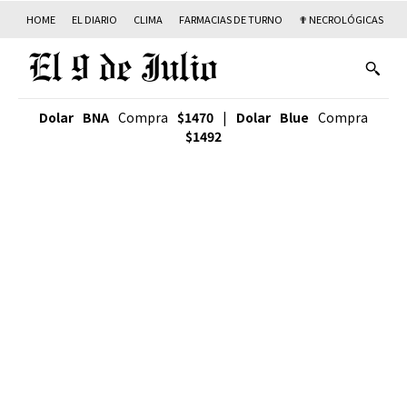
HOME
EL DIARIO
CLIMA
FARMACIAS DE TURNO
✟ NECROLÓGICAS
T
Dolar BNA
Compra
$1470
|
Dolar Blue
Compra
$1492