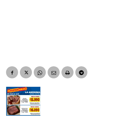
Suscribirme gratis
*
Dirección de correo electrónico
Nombre
Apellidos
Número de teléfono