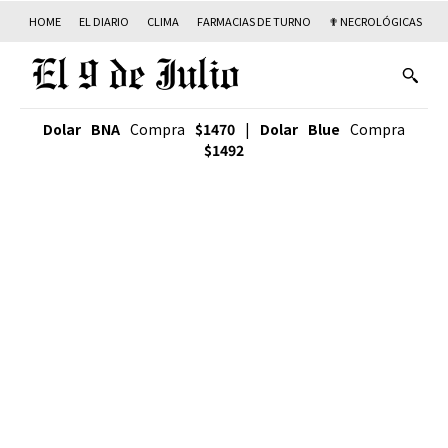
HOME
EL DIARIO
CLIMA
FARMACIAS DE TURNO
✟ NECROLÓGICAS
T
Dolar BNA
Compra
$1470
|
Dolar Blue
Compra
$1492