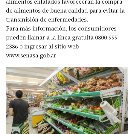
alimentos enlatados favorecerán la compra
de alimentos de buena calidad para evitar la
Suscribirme gratis
transmisión de enfermedades.
Para más información, los consumidores
pueden llamar a la línea gratuita 0800 999
*
Dirección de correo electrónico
2386 o ingresar al sitio web
www.senasa.gob.ar
Nombre
Apellidos
Número de teléfono