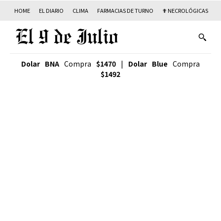
HOME
EL DIARIO
CLIMA
FARMACIAS DE TURNO
✟ NECROLÓGICAS
T
Dolar BNA
Compra
$1470
|
Dolar Blue
Compra
$1492