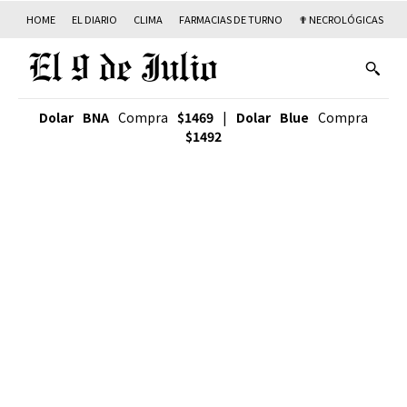
HOME
EL DIARIO
CLIMA
FARMACIAS DE TURNO
✟ NECROLÓGICAS
T
Dolar BNA
Compra
$1469
|
Dolar Blue
Compra
$1492