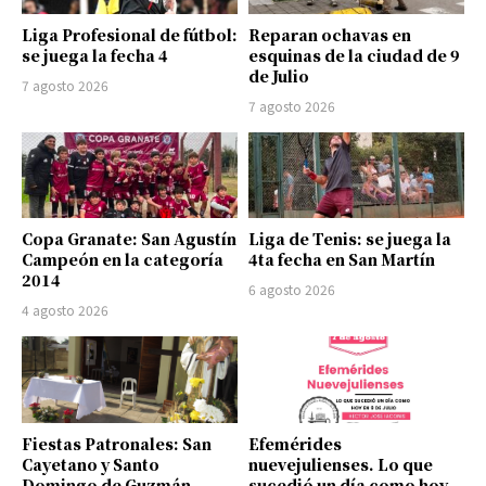
Liga Profesional de fútbol:
Reparan ochavas en
se juega la fecha 4
esquinas de la ciudad de 9
de Julio
7 agosto 2026
7 agosto 2026
Copa Granate: San Agustín
Liga de Tenis: se juega la
Campeón en la categoría
4ta fecha en San Martín
2014
6 agosto 2026
4 agosto 2026
Fiestas Patronales: San
Efemérides
Cayetano y Santo
nuevejulienses. Lo que
Domingo de Guzmán
sucedió un día como hoy