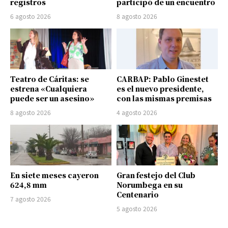
registros
participó de un encuentro
6 agosto 2026
8 agosto 2026
Teatro de Cáritas: se
CARBAP: Pablo Ginestet
estrena «Cualquiera
es el nuevo presidente,
puede ser un asesino»
con las mismas premisas
8 agosto 2026
4 agosto 2026
En siete meses cayeron
Gran festejo del Club
624,8 mm
Norumbega en su
Centenario
7 agosto 2026
5 agosto 2026