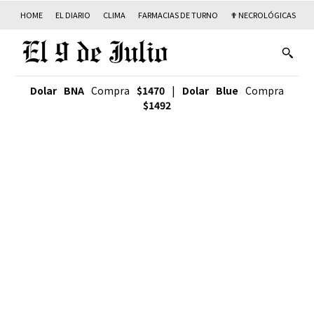
HOME
EL DIARIO
CLIMA
FARMACIAS DE TURNO
✟ NECROLÓGICAS
T
Dolar BNA
Compra
$1470
|
Dolar Blue
Compra
$1492