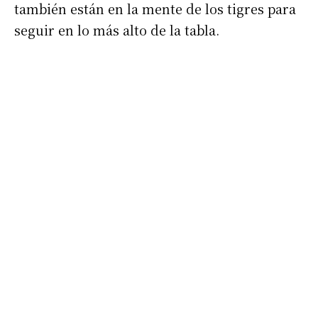
también están en la mente de los tigres para
seguir en lo más alto de la tabla.
Suscribirme gratis
*
Dirección de correo electrónico
Nombre
Apellidos
Número de teléfono