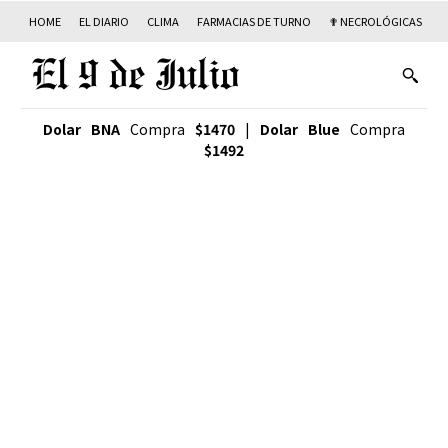
HOME
EL DIARIO
CLIMA
FARMACIAS DE TURNO
✟ NECROLÓGICAS
T
Dolar BNA
Compra
$1470
|
Dolar Blue
Compra
$1492