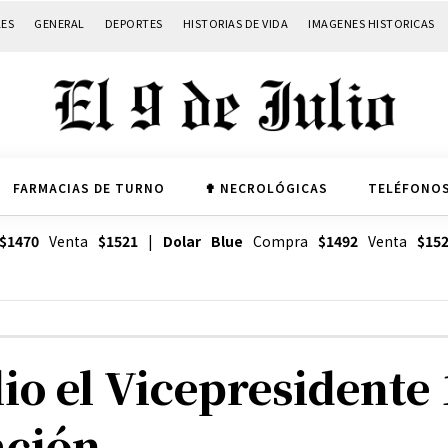
LES
GENERAL
DEPORTES
HISTORIAS DE VIDA
IMAGENES HISTORICAS
FARMACIAS DE TURNO
✟ NECROLÓGICAS
TELÉFONOS
$1470
Venta
$1521
|
Dolar Blue
Compra
$1492
Venta
$15
lio el Vicepresidente 
ación