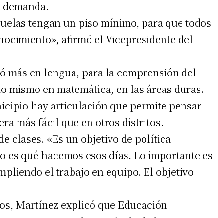
a demanda.
cuelas tengan un piso mínimo, para que todos
nocimiento», afirmó el Vicepresidente del
ajó más en lengua, para la comprensión del
 lo mismo en matemática, en las áreas duras.
nicipio hay articulación que permite pensar
ra más fácil que en otros distritos.
irme gratis
de clases. «Es un objetivo de política
o es qué hacemos esos días. Lo importante es
*
Requerido
*
de correo electrónico
mpliendo el trabajo en equipo. El objetivo
ntos, Martínez explicó que Educación