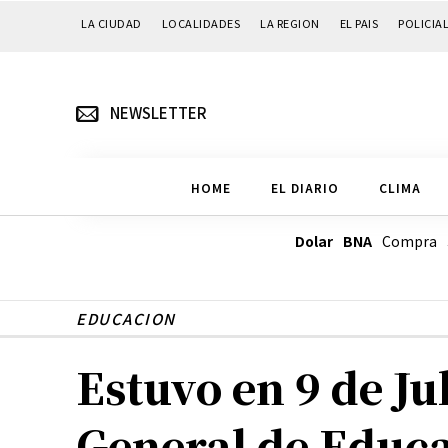
LA CIUDAD
LOCALIDADES
LA REGION
EL PAIS
POLICIA
NEWSLETTER
HOME
EL DIARIO
CLIMA
Dolar BNA
Compra
EDUCACION
Estuvo en 9 de Ju
General de Educ