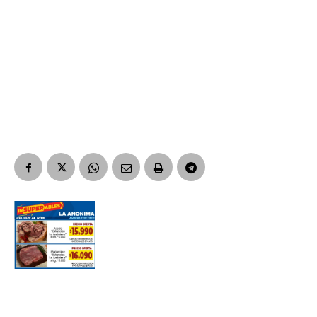
Suscribirme gratis
*
Dirección de correo electrónico
Nombre
Apellidos
Número de teléfono