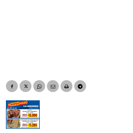
Suscribirme gratis
*
Dirección de correo electrónico
Nombre
Apellidos
Número de teléfono