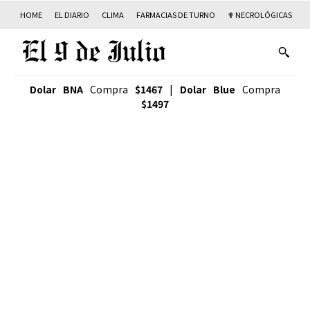
HOME
EL DIARIO
CLIMA
FARMACIAS DE TURNO
✟ NECROLÓGICAS
T
Dolar BNA
Compra
$1467
|
Dolar Blue
Compra
$1497