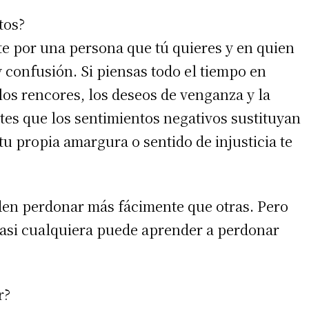
tos?
te por una persona que tú quieres y en quien
y confusión. Si piensas todo el tiempo en
 los rencores, los deseos de venganza y la
tes que los sentimientos negativos sustituyan
tu propia amargura o sentido de injusticia te
irme gratis
en perdonar más fácimente que otras. Pero
*
Requerido
asi cualquiera puede aprender a perdonar
*
de correo electrónico
r?