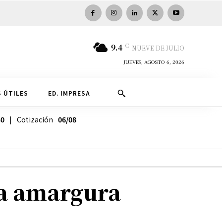
C
9.4
NUEVE DE JULIO
JUEVES, AGOSTO 6, 2026
 ÚTILES
ED. IMPRESA
30
| Cotización
06/08
 la amargura