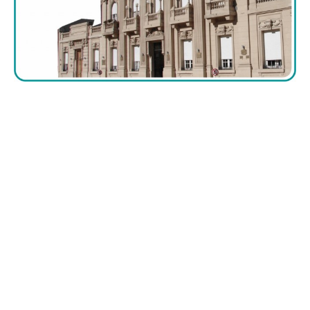
Suscribirme gratis
*
Dirección de correo electrónico
Nombre
Apellidos
Número de teléfono