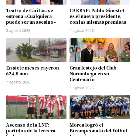
Teatro de Cáritas: se
CARBAP: Pablo Ginestet
estrena «Cualquiera
es el nuevo presidente,
puede ser un asesino»
con las mismas premisas
8 agosto 2026
4 agosto 2026
En siete meses cayeron
Gran festejo del Club
624,8 mm
Norumbega en su
Centenario
7 agosto 2026
5 agosto 2026
Ascenso de la LNF:
Morea logró el
partidos de la tercera
Bicampeonato del Fútbol