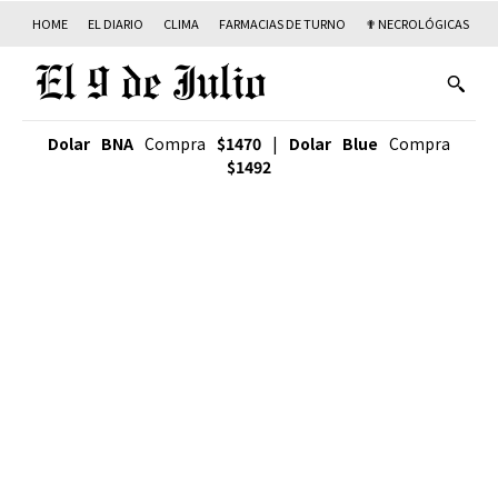
HOME
EL DIARIO
CLIMA
FARMACIAS DE TURNO
✟ NECROLÓGICAS
T
Dolar BNA
Compra
$1470
|
Dolar Blue
Compra
$1492