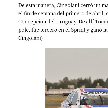
De esta manera, Cingolani cerró un m
Apellidos
el fin de semana del primero de abril,
Concepción del Uruguay. De allí Tomás
Número de
pole, fue tercero en el Sprint y ganó l
Cingolani)