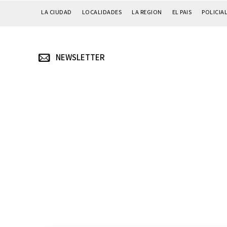
LA CIUDAD
LOCALIDADES
LA REGION
EL PAIS
POLICIA
NEWSLETTER