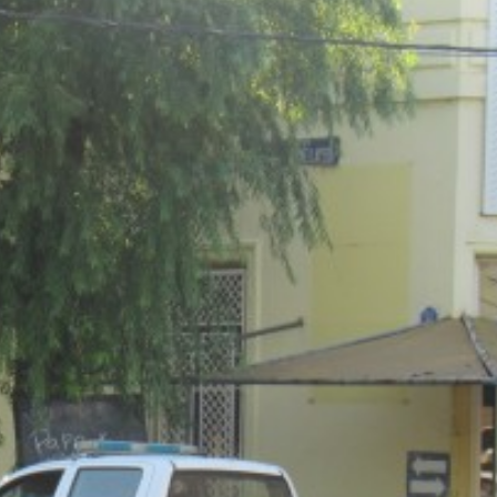
irme gratis
*
Requerido
*
de correo electrónico