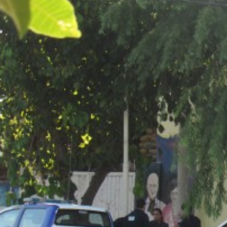
Suscrib
Dirección 
Nombre
Apellidos