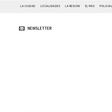
LA CIUDAD
LOCALIDADES
LA REGION
EL PAIS
POLICIA
NEWSLETTER