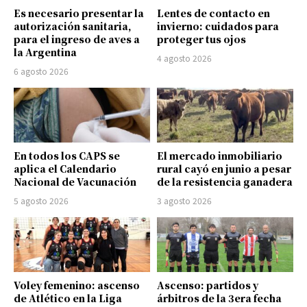
Es necesario presentar la
Lentes de contacto en
autorización sanitaria,
invierno: cuidados para
para el ingreso de aves a
proteger tus ojos
la Argentina
4 agosto 2026
6 agosto 2026
En todos los CAPS se
El mercado inmobiliario
aplica el Calendario
rural cayó en junio a pesar
Nacional de Vacunación
de la resistencia ganadera
5 agosto 2026
3 agosto 2026
Voley femenino: ascenso
Ascenso: partidos y
de Atlético en la Liga
árbitros de la 3era fecha