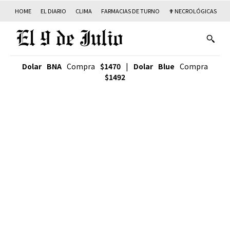
HOME
EL DIARIO
CLIMA
FARMACIAS DE TURNO
✟ NECROLÓGICAS
T
Dolar BNA
Compra
$1470
|
Dolar Blue
Compra
$1492