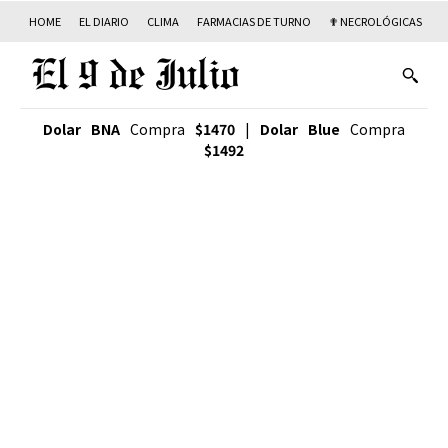
HOME
EL DIARIO
CLIMA
FARMACIAS DE TURNO
✟ NECROLÓGICAS
T
Dolar BNA
Compra
$1470
|
Dolar Blue
Compra
$1492