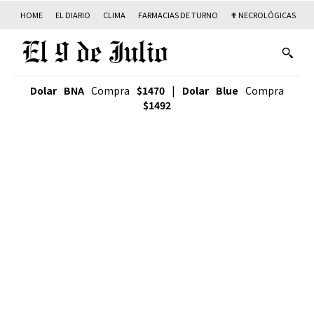
HOME
EL DIARIO
CLIMA
FARMACIAS DE TURNO
✟ NECROLÓGICAS
T
Dolar BNA
Compra
$1470
|
Dolar Blue
Compra
$1492