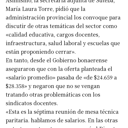
Asimismo, la secretaria adjunta de Suteba,
María Laura Torre, pidió que la
administración provincial los convoque para
discutir de otras temáticas del sector como
«calidad educativa, cargos docentes,
infraestructura, salud laboral y escuelas que
están proponiendo cerrar».
En tanto, desde el Gobierno bonaerense
aseguraron que con la oferta planteada el
«salario promedio» pasaba de «de $24.659 a
Suscribirme gratis
$28.358» y negaron que no se vengan
tratando otras problemáticas con los
*
Dirección de correo electrónico
sindicatos docentes.
«Esta es la séptima reunión de mesa técnica
paritaria. hablamos de salarios. En las otras
Nombre