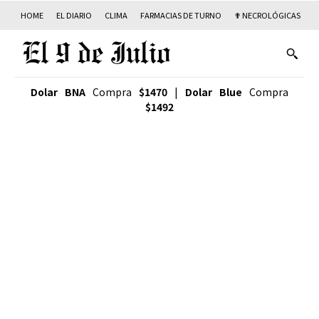
HOME
EL DIARIO
CLIMA
FARMACIAS DE TURNO
✟ NECROLÓGICAS
T
Dolar BNA
Compra
$1470
|
Dolar Blue
Compra
$1492