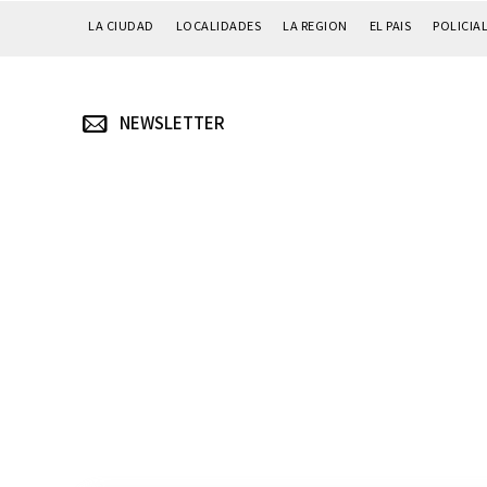
LA CIUDAD
LOCALIDADES
LA REGION
EL PAIS
POLICIA
NEWSLETTER