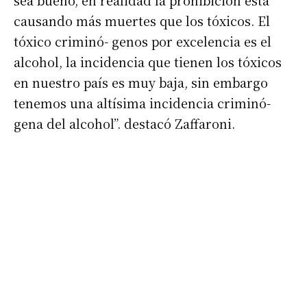
sea bueno, en realidad la prohibición está
causando más muertes que los tóxicos. El
Nombre
tóxico criminó- genos por excelencia es el
alcohol, la incidencia que tienen los tóxicos
Apellidos
en nuestro país es muy baja, sin embargo
tenemos una altísima incidencia criminó-
gena del alcohol”. destacó Zaffaroni.
Número de teléfono