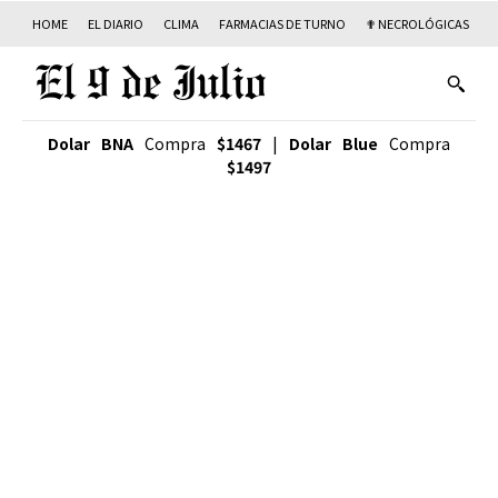
HOME
EL DIARIO
CLIMA
FARMACIAS DE TURNO
✟ NECROLÓGICAS
T
Dolar BNA
Compra
$1467
|
Dolar Blue
Compra
$1497